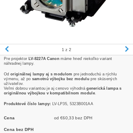
1
z 2
Pre projektor
LV-8227A Canon
máme hneď niekoľko variant
náhradnej lampy.
Od
originálnej lampy aj s modulom
pre jednoduchú a rýchlu
výmenu, až po
samotnú výbojku bez modulu
pre skúsených
užívateľov.
Veľmi dobrou variantou je aj cenovo výhodná
generická lampa s
originálnou výbojkou v kompatibilnom module
.
Produktové číslo lampy:
LV-LP35, 5323B001AA
Cena
od €60,33 bez DPH
Cena bez DPH