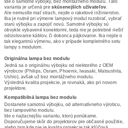
Ide o samotné výbojky, bez montážneho modulu. Táto
varianta je určená pre
skúsenejších užívateľov
.
Ale nemusíte mať strach, nejde o raketové inžinierstvo.
Iba je nutné pri výmene lampový modul rozobrať, vybrať
starú výbojku a zapojiť novú. Samotné výbojky sú
obvykle vybavené konektormi, teda nie je potrebné riešiť
odizolovanie káblov, či dokonca pájkovanie. Iba nejde o
tak elegantnú výmenu, ako v prípade kompletného setu
lampy s modulom.
Originálna lampa bez modulu
Jedná sa o originálnu výbojku od niektorého z OEM
výrobcov (Philips, Osram, Phoenix, Iwasaki, Matsushita,
Ushio), avšak už bez montážneho modulu.
Výsledná kvalita projekcie, je rovnaká, ako pri novom
projektore.
Kompatibilná lampa bez modulu
Dostanete samotnú výbojku, od alternatívneho výrobcu,
bez lampového modulu.
Ide o najlacnejšiu variantu, ktorú ponúkame.
Doporučujeme skôr do projektorov pre občasné použitie,
alebo tam kde nie je kvalita projekcie tak kľúčová.