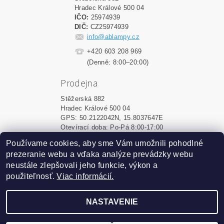
Hradec Králové 500 04
IČO:
25974939
DIČ:
CZ25974939
info@ablampy.cz
+420 603 208 969
(Denně: 8:00–20:00)
Prodejna
Stěžerská 882
Hradec Králové 500 04
GPS: 50.2122042N, 15.8037647E
Otevírací doba: Po-Pá 8:00-17:00
Používame cookies, aby sme Vám umožnili pohodlné
Shoptet.sk
|
MôjPrvýEshop.sk
prezeranie webu a vďaka analýze prevádzky webu
neustále zlepšovali jeho funkcie, výkon a
použiteľnosť.
Viac informácií.
2026 ©
ablampy.sk
, všetky práva vyhradené
Vytvoril Shoptet
NASTAVENIE
Podle zákona o evidenci tržeb je prodávající povinen