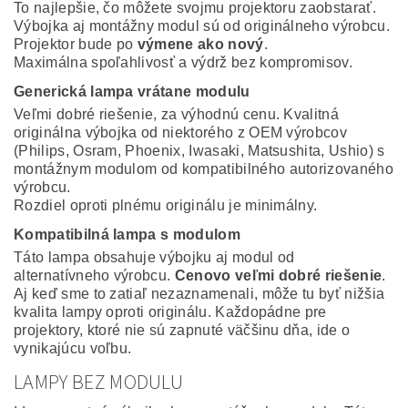
To najlepšie, čo môžete svojmu projektoru zaobstarať.
Výbojka aj montážny modul sú od originálneho výrobcu.
Projektor bude po
výmene ako nový
.
Maximálna spoľahlivosť a výdrž bez kompromisov.
Generická lampa vrátane modulu
Veľmi dobré riešenie, za výhodnú cenu. Kvalitná
originálna výbojka od niektorého z OEM výrobcov
(Philips, Osram, Phoenix, Iwasaki, Matsushita, Ushio) s
montážnym modulom od kompatibilného autorizovaného
výrobcu.
Rozdiel oproti plnému originálu je minimálny.
Kompatibilná lampa s modulom
Táto lampa obsahuje výbojku aj modul od
alternatívneho výrobcu.
Cenovo veľmi dobré riešenie
.
Aj keď sme to zatiaľ nezaznamenali, môže tu byť nižšia
kvalita lampy oproti originálu. Každopádne pre
projektory, ktoré nie sú zapnuté väčšinu dňa, ide o
vynikajúcu voľbu.
LAMPY BEZ MODULU