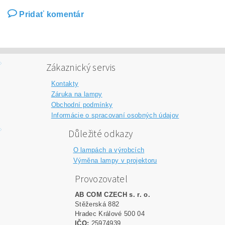
Pridať komentár
Zákaznický servis
Kontakty
Záruka na lampy
Obchodní podmínky
Informácie o spracovaní osobných údajov
Důležité odkazy
O lampách a výrobcích
Výměna lampy v projektoru
Provozovatel
AB COM CZECH s. r. o.
Stěžerská 882
Hradec Králové 500 04
IČO:
25974939