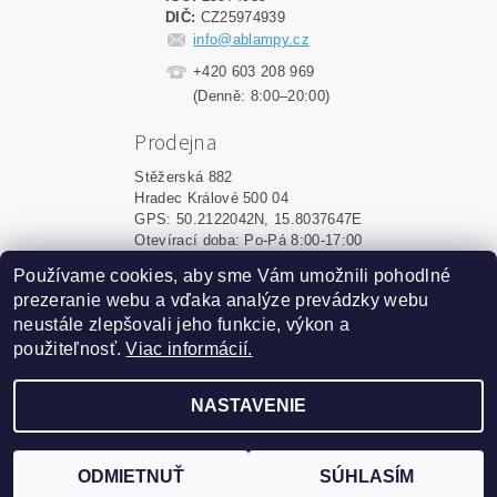
DIČ:
CZ25974939
info@ablampy.cz
+420 603 208 969
(Denně: 8:00–20:00)
Prodejna
Stěžerská 882
Hradec Králové 500 04
GPS: 50.2122042N, 15.8037647E
Otevírací doba: Po-Pá 8:00-17:00
Používame cookies, aby sme Vám umožnili pohodlné
Shoptet.sk
|
MôjPrvýEshop.sk
prezeranie webu a vďaka analýze prevádzky webu
neustále zlepšovali jeho funkcie, výkon a
použiteľnosť.
Viac informácií.
2026 ©
ablampy.sk
, všetky práva vyhradené
Vytvoril Shoptet
NASTAVENIE
Podle zákona o evidenci tržeb je prodávající povinen
vystavit kupujícímu účtenku. Zároveň je povinen zaevidovat
ODMIETNUŤ
SÚHLASÍM
přijatou tržbu u správce daně online; v případě technického