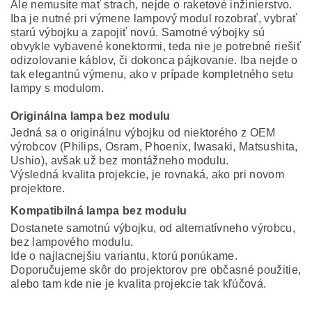
Ale nemusíte mať strach, nejde o raketové inžinierstvo.
Iba je nutné pri výmene lampový modul rozobrať, vybrať
starú výbojku a zapojiť novú. Samotné výbojky sú
obvykle vybavené konektormi, teda nie je potrebné riešiť
odizolovanie káblov, či dokonca pájkovanie. Iba nejde o
tak elegantnú výmenu, ako v prípade kompletného setu
lampy s modulom.
Originálna lampa bez modulu
Jedná sa o originálnu výbojku od niektorého z OEM
výrobcov (Philips, Osram, Phoenix, Iwasaki, Matsushita,
Ushio), avšak už bez montážneho modulu.
Výsledná kvalita projekcie, je rovnaká, ako pri novom
projektore.
Kompatibilná lampa bez modulu
Dostanete samotnú výbojku, od alternatívneho výrobcu,
bez lampového modulu.
Ide o najlacnejšiu variantu, ktorú ponúkame.
Doporučujeme skôr do projektorov pre občasné použitie,
alebo tam kde nie je kvalita projekcie tak kľúčová.