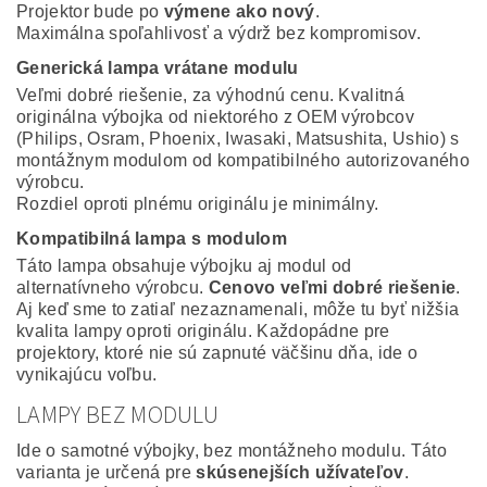
Projektor bude po
výmene ako nový
.
Maximálna spoľahlivosť a výdrž bez kompromisov.
Generická lampa vrátane modulu
Veľmi dobré riešenie, za výhodnú cenu. Kvalitná
originálna výbojka od niektorého z OEM výrobcov
(Philips, Osram, Phoenix, Iwasaki, Matsushita, Ushio) s
montážnym modulom od kompatibilného autorizovaného
výrobcu.
Rozdiel oproti plnému originálu je minimálny.
Kompatibilná lampa s modulom
Táto lampa obsahuje výbojku aj modul od
alternatívneho výrobcu.
Cenovo veľmi dobré riešenie
.
Aj keď sme to zatiaľ nezaznamenali, môže tu byť nižšia
kvalita lampy oproti originálu. Každopádne pre
projektory, ktoré nie sú zapnuté väčšinu dňa, ide o
vynikajúcu voľbu.
LAMPY BEZ MODULU
Ide o samotné výbojky, bez montážneho modulu. Táto
varianta je určená pre
skúsenejších užívateľov
.