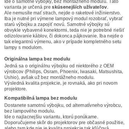
Ide o samotné výbojky, bez montážneho modulu. Táto
varianta je určená pre
skúsenejších užívateľov
.
Ale nemusíte mať strach, nejde o raketové inžinierstvo.
Iba je nutné pri výmene lampový modul rozobrať, vybrať
starú výbojku a zapojiť novú. Samotné výbojky sú
obvykle vybavené konektormi, teda nie je potrebné riešiť
odizolovanie káblov, či dokonca pájkovanie. Iba nejde o
tak elegantnú výmenu, ako v prípade kompletného setu
lampy s modulom.
Originálna lampa bez modulu
Jedná sa o originálnu výbojku od niektorého z OEM
výrobcov (Philips, Osram, Phoenix, Iwasaki, Matsushita,
Ushio), avšak už bez montážneho modulu.
Výsledná kvalita projekcie, je rovnaká, ako pri novom
projektore.
Kompatibilná lampa bez modulu
Dostanete samotnú výbojku, od alternatívneho výrobcu,
bez lampového modulu.
Ide o najlacnejšiu variantu, ktorú ponúkame.
Doporučujeme skôr do projektorov pre občasné použitie,
alebo tam kde nie je kvalita projekcie tak kľúčová.