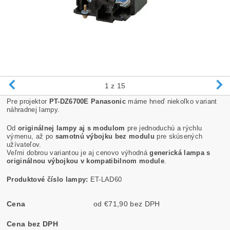
1
z 15
Pre projektor
PT-DZ6700E Panasonic
máme hneď niekoľko variant
náhradnej lampy.
Od
originálnej lampy aj s modulom
pre jednoduchú a rýchlu
výmenu, až po
samotnú výbojku bez modulu
pre skúsených
užívateľov.
Veľmi dobrou variantou je aj cenovo výhodná
generická lampa s
originálnou výbojkou v kompatibilnom module
.
Produktové číslo lampy:
ET-LAD60
Cena
od €71,90 bez DPH
Cena bez DPH