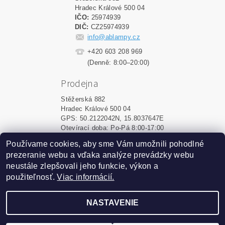
Hradec Králové 500 04
IČO:
25974939
DIČ:
CZ25974939
info@ablampy.cz
+420 603 208 969
(Denně: 8:00–20:00)
Prodejna
Stěžerská 882
Hradec Králové 500 04
GPS: 50.2122042N, 15.8037647E
Otevírací doba: Po-Pá 8:00-17:00
Používame cookies, aby sme Vám umožnili pohodlné
Shoptet.sk
|
MôjPrvýEshop.sk
prezeranie webu a vďaka analýze prevádzky webu
neustále zlepšovali jeho funkcie, výkon a
použiteľnosť.
Viac informácií.
2026 ©
ablampy.sk
, všetky práva vyhradené
Vytvoril Shoptet
NASTAVENIE
Podle zákona o evidenci tržeb je prodávající povinen