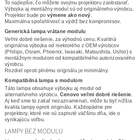
To najlepšie, čo môžete svojmu projektoru zaobstarať.
Výbojka aj montážny modul sú od originálneho výrobcu.
Projektor bude po
výmene ako nový
.
Maximálna spoľahlivosť a výdrž bez kompromisov.
Generická lampa vrátane modulu
Veľmi dobré riešenie, za výhodnú cenu. Kvalitná
originálna výbojka od niektorého z OEM výrobcov
(Philips, Osram, Phoenix, Iwasaki, Matsushita, Ushio) s
montážnym modulom od kompatibilného autorizovaného
výrobcu.
Rozdiel oproti plnému originálu je minimálny.
Kompatibilná lampa s modulom
Táto lampa obsahuje výbojku aj modul od
alternatívneho výrobcu.
Cenovo veľmi dobré riešenie
.
Aj keď sme to zatiaľ nezaznamenali, môže tu byť nižšia
kvalita lampy oproti originálu. Každopádne pre
projektory, ktoré nie sú zapnuté väčšinu dňa, ide o
vynikajúcu voľbu.
LAMPY BEZ MODULU