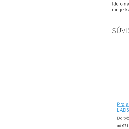
Ide o n
nie je k
SÚVI
Proje
LAD6
Do tý