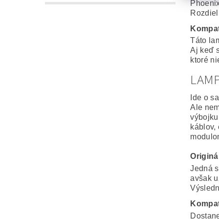
Phoenix
Rozdiel
Kompat
Táto la
Aj keď 
ktoré n
LAM
Ide o s
Ale nem
výbojku
káblov,
modulo
Origin
Jedná s
avšak u
Výsledná
Kompat
Dostane