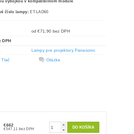
nou výbojkou v kompatibilnom module
.
é číslo lampy:
ET-LAD60
od €71,90 bez DPH
z DPH
a
Lampy pre projektory Panasonic
Tlač
Otázka
€662
€547,11 bez DPH