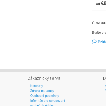
€
od
Číslo dí
Buďte prv
Prid
Zákaznický servis
D
Kontakty
Záruka na lampy
Obchodní podmínky
Informácie o spracovaní
osobných údajov