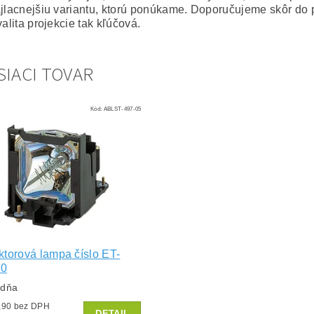
ajlacnejšiu variantu, ktorú ponúkame. Doporučujeme skôr do 
valita projekcie tak kľúčová.
SIACI TOVAR
Kód:
ABLST-497-05
ktorová lampa číslo ET-
0
ždňa
od €71,90 bez DPH
DETAIL