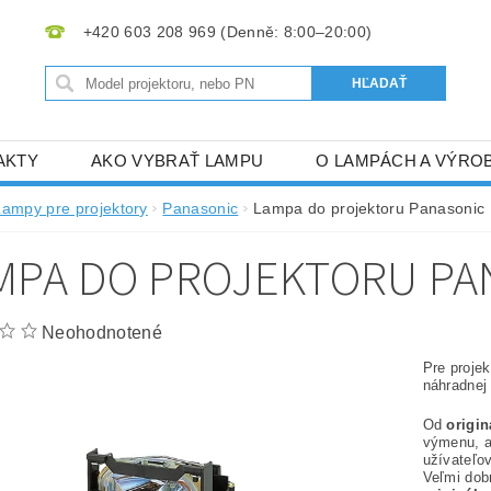
+420 603 208 969
AKTY
AKO VYBRAŤ LAMPU
O LAMPÁCH A VÝRO
Lampy pre projektory
Panasonic
Lampa do projektoru Panasoni
MPA DO PROJEKTORU PA
Neohodnotené
Pre proje
náhradnej
Od
origi
výmenu, 
užívateľov
Veľmi dob