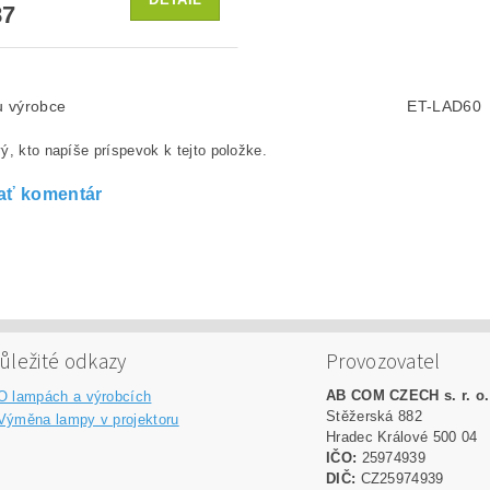
87
lu výrobce
ET-LAD60
ý, kto napíše príspevok k tejto položke.
ať komentár
ůležité odkazy
Provozovatel
AB COM CZECH s. r. o.
O lampách a výrobcích
Stěžerská 882
Výměna lampy v projektoru
Hradec Králové 500 04
IČO:
25974939
DIČ:
CZ25974939