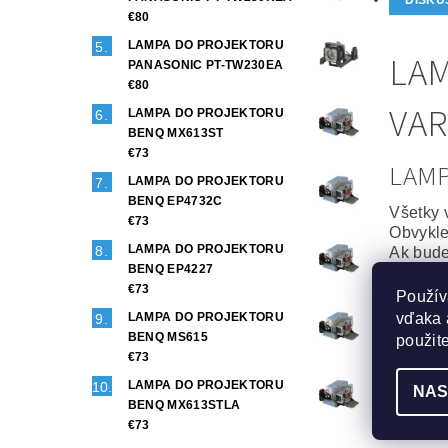
€80
LAMPA DO PROJEKTORU
LAM
PANASONIC PT-TW230EA
€80
VAR
LAMPA DO PROJEKTORU
BENQ MX613ST
€73
LAM
LAMPA DO PROJEKTORU
BENQ EP4732C
Všetky 
€73
Obvykle
LAMPA DO PROJEKTORU
Ak bude
BENQ EP4227
projekt
€73
Použív
Origin
vďaka 
LAMPA DO PROJEKTORU
To najl
BENQ MS615
použit
Projekt
€73
Maximál
LAMPA DO PROJEKTORU
NAS
BENQ MX613STLA
Generi
€73
Veľmi d