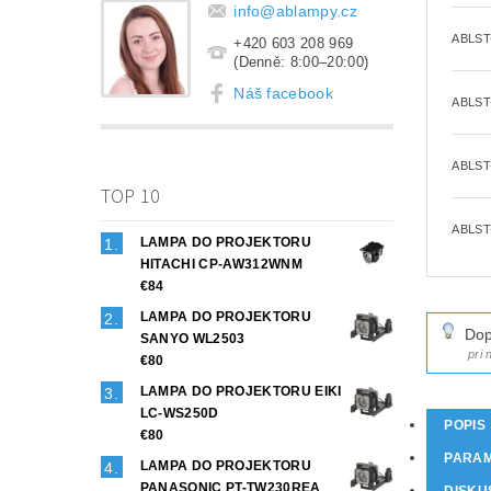
info
@
ablampy.cz
ABLST
+420 603 208 969
(Denně: 8:00–20:00)
Náš facebook
ABLST
ABLST
TOP 10
ABLST
LAMPA DO PROJEKTORU
HITACHI CP-AW312WNM
€84
LAMPA DO PROJEKTORU
Dop
SANYO WL2503
pri
€80
LAMPA DO PROJEKTORU EIKI
LC-WS250D
POPIS
€80
PARA
LAMPA DO PROJEKTORU
PANASONIC PT-TW230REA
DISKU