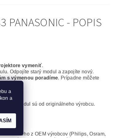
3 PANASONIC - POPIS
rojektore vymeniť
.
lu. Odpojíte starý modul a zapojíte nový.
ám s výmenou poradíme
. Prípadne môžete
ebu a
ýkon a
ontážny modul sú od originálneho výrobcu.
ASÍM
 od niektorého z OEM výrobcov (Philips, Osram,