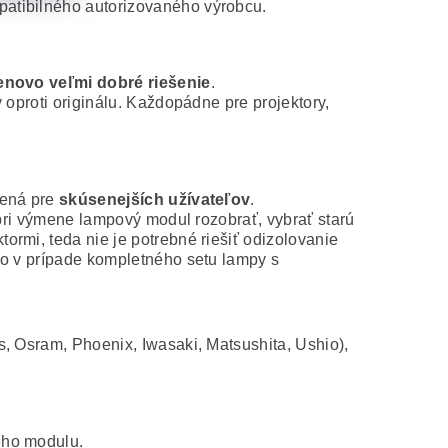
atibilného autorizovaného výrobcu.
novo veľmi dobré riešenie
.
 oproti originálu. Každopádne pre projektory,
čená pre
skúsenejších užívateľov
.
 pri výmene lampový modul rozobrať, vybrať starú
rmi, teda nie je potrebné riešiť odizolovanie
ko v prípade kompletného setu lampy s
s, Osram, Phoenix, Iwasaki, Matsushita, Ushio),
ého modulu.