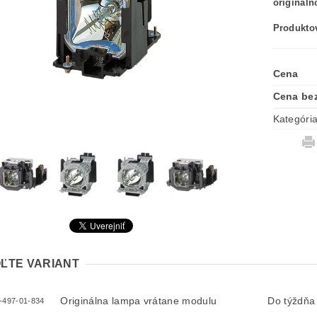
originál
Produktov
Cena
Cena be
Kategóri
ĽTE VARIANT
Originálna lampa vrátane modulu
Do týždňa
-497-01-834