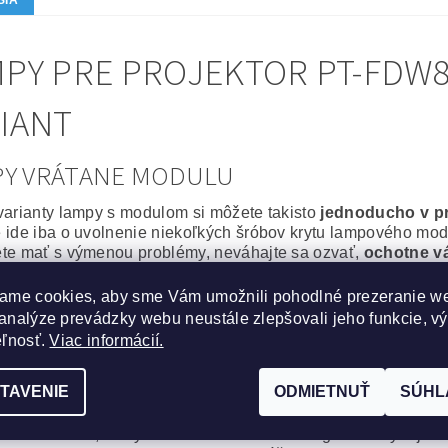
PY PRE PROJEKTOR PT-FDW8
IANT
PY VRÁTANE MODULU
varianty lampy s modulom si môžete takisto
jednoducho v p
 ide iba o uvolnenie niekoľkých šróbov krytu lampového modu
te mať s výmenou problémy, neváhajte sa ozvať,
ochotne v
or poslať, alebo priniesť a výmenu urobíme za vás.
ame cookies, aby sme Vám umožnili pohodlné prezeranie w
álna lampa vrátane modulu
analýze prevádzky webu neustále zlepšovali jeho funkcie, v
epšie, čo môžete svojmu projektoru zaobstarať. Výbojka aj m
eľnosť.
Viac informácií.
or bude po
výmene ako nový
.
na spoľahlivosť a výdrž bez kompromisov.
TAVENIE
ODMIETNUŤ
SÚHL
cká lampa vrátane modulu
obré riešenie, za výhodnú cenu. Kvalitná originálna výbojka