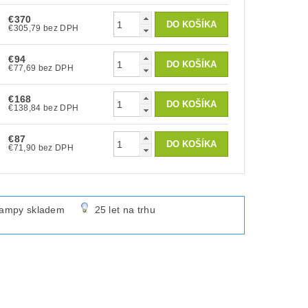
€370
€305,79 bez DPH
€94
€77,69 bez DPH
€168
€138,84 bez DPH
€87
€71,90 bez DPH
lampy skladem
25 let na trhu