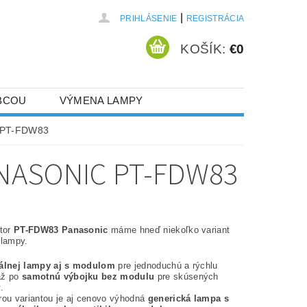
|
PRIHLÁSENIE
REGISTRÁCIA
KOŠÍK:
€0
BCOU
VÝMENA LAMPY
c PT-FDW83
NASONIC PT-FDW83
ktor
PT-FDW83 Panasonic
máme hneď niekoľko variant
 lampy.
nálnej lampy aj s modulom
pre jednoduchú a rýchlu
až po
samotnú výbojku bez modulu
pre skúsených
.
rou variantou je aj cenovo výhodná
generická lampa s