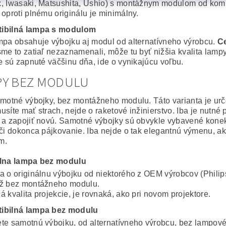
, Iwasaki, Matsushita, Ushio) s montážnym modulom od komp
 oproti plnému originálu je minimálny.
ibilná lampa s modulom
mpa obsahuje výbojku aj modul od alternatívneho výrobcu.
Ce
sme to zatiaľ nezaznamenali, môže tu byť nižšia kvalita lampy
ie sú zapnuté väčšinu dňa, ide o vynikajúcu voľbu.
PY BEZ MODULU
amotné výbojky, bez montážneho modulu. Táto varianta je ur
usíte mať strach, nejde o raketové inžinierstvo. Iba je nutné
 a zapojiť novú. Samotné výbojky sú obvykle vybavené konekto
 či dokonca pájkovanie. Iba nejde o tak elegantnú výmenu, a
m.
álna lampa bez modulu
a o originálnu výbojku od niektorého z OEM výrobcov (Philip
ž bez montážneho modulu.
 kvalita projekcie, je rovnaká, ako pri novom projektore.
ibilná lampa bez modulu
te samotnú výbojku, od alternatívneho výrobcu, bez lampov