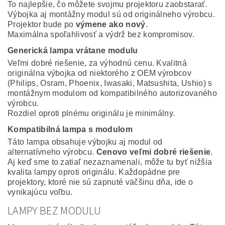
To najlepšie, čo môžete svojmu projektoru zaobstarať.
Výbojka aj montážny modul sú od originálneho výrobcu.
Projektor bude po
výmene ako nový
.
Maximálna spoľahlivosť a výdrž bez kompromisov.
Generická lampa vrátane modulu
Veľmi dobré riešenie, za výhodnú cenu. Kvalitná
originálna výbojka od niektorého z OEM výrobcov
(Philips, Osram, Phoenix, Iwasaki, Matsushita, Ushio) s
montážnym modulom od kompatibilného autorizovaného
výrobcu.
Rozdiel oproti plnému originálu je minimálny.
Kompatibilná lampa s modulom
Táto lampa obsahuje výbojku aj modul od
alternatívneho výrobcu.
Cenovo veľmi dobré riešenie
.
Aj keď sme to zatiaľ nezaznamenali, môže tu byť nižšia
kvalita lampy oproti originálu. Každopádne pre
projektory, ktoré nie sú zapnuté väčšinu dňa, ide o
vynikajúcu voľbu.
LAMPY BEZ MODULU