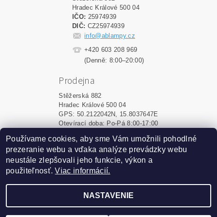
Hradec Králové 500 04
IČO:
25974939
DIČ:
CZ25974939
info@ablampy.cz
+420 603 208 969
(Denně: 8:00–20:00)
Prodejna
Stěžerská 882
Hradec Králové 500 04
GPS: 50.2122042N, 15.8037647E
Otevírací doba: Po-Pá 8:00-17:00
Používame cookies, aby sme Vám umožnili pohodlné
Shoptet.sk
|
MôjPrvýEshop.sk
prezeranie webu a vďaka analýze prevádzky webu
neustále zlepšovali jeho funkcie, výkon a
použiteľnosť.
Viac informácií.
2026 ©
ablampy.sk
, všetky práva vyhradené
Vytvoril Shoptet
NASTAVENIE
Podle zákona o evidenci tržeb je prodávající povinen