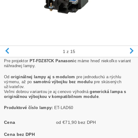
1
z 15
Pre projektor
PT-FDZ87CK Panasonic
máme hneď niekoľko variant
náhradnej lampy.
Od
originálnej lampy aj s modulom
pre jednoduchú a rýchlu
výmenu, až po
samotnú výbojku bez modulu
pre skúsených
užívateľov.
Veľmi dobrou variantou je aj cenovo výhodná
generická lampa s
originálnou výbojkou v kompatibilnom module
.
Produktové číslo lampy:
ET-LAD60
Cena
od €71,90 bez DPH
Cena bez DPH