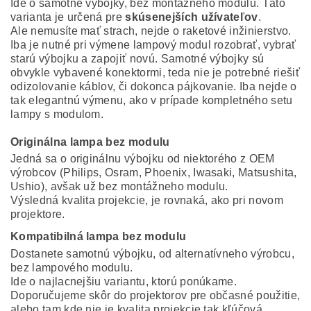
Ide o samotné výbojky, bez montážneho modulu. Táto
varianta je určená pre
skúsenejších užívateľov
.
Ale nemusíte mať strach, nejde o raketové inžinierstvo.
Iba je nutné pri výmene lampový modul rozobrať, vybrať
starú výbojku a zapojiť novú. Samotné výbojky sú
obvykle vybavené konektormi, teda nie je potrebné riešiť
odizolovanie káblov, či dokonca pájkovanie. Iba nejde o
tak elegantnú výmenu, ako v prípade kompletného setu
lampy s modulom.
Originálna lampa bez modulu
Jedná sa o originálnu výbojku od niektorého z OEM
výrobcov (Philips, Osram, Phoenix, Iwasaki, Matsushita,
Ushio), avšak už bez montážneho modulu.
Výsledná kvalita projekcie, je rovnaká, ako pri novom
projektore.
Kompatibilná lampa bez modulu
Dostanete samotnú výbojku, od alternatívneho výrobcu,
bez lampového modulu.
Ide o najlacnejšiu variantu, ktorú ponúkame.
Doporučujeme skôr do projektorov pre občasné použitie,
alebo tam kde nie je kvalita projekcie tak kľúčová.