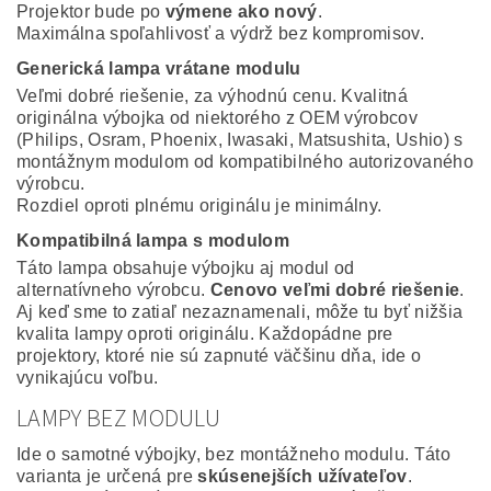
Projektor bude po
výmene ako nový
.
Maximálna spoľahlivosť a výdrž bez kompromisov.
Generická lampa vrátane modulu
Veľmi dobré riešenie, za výhodnú cenu. Kvalitná
originálna výbojka od niektorého z OEM výrobcov
(Philips, Osram, Phoenix, Iwasaki, Matsushita, Ushio) s
montážnym modulom od kompatibilného autorizovaného
výrobcu.
Rozdiel oproti plnému originálu je minimálny.
Kompatibilná lampa s modulom
Táto lampa obsahuje výbojku aj modul od
alternatívneho výrobcu.
Cenovo veľmi dobré riešenie
.
Aj keď sme to zatiaľ nezaznamenali, môže tu byť nižšia
kvalita lampy oproti originálu. Každopádne pre
projektory, ktoré nie sú zapnuté väčšinu dňa, ide o
vynikajúcu voľbu.
LAMPY BEZ MODULU
Ide o samotné výbojky, bez montážneho modulu. Táto
varianta je určená pre
skúsenejších užívateľov
.