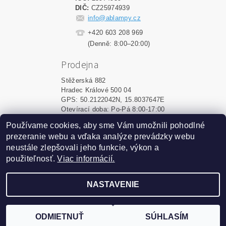
DIČ:
CZ25974939
info@ablampy.cz
+420 603 208 969
(Denně: 8:00–20:00)
Prodejna
Stěžerská 882
Hradec Králové 500 04
GPS: 50.2122042N, 15.8037647E
Otevírací doba: Po-Pá 8:00-17:00
Používame cookies, aby sme Vám umožnili pohodlné
Shoptet.sk
|
MôjPrvýEshop.sk
prezeranie webu a vďaka analýze prevádzky webu
neustále zlepšovali jeho funkcie, výkon a
použiteľnosť.
Viac informácií.
2026 ©
ablampy.sk
, všetky práva vyhradené
Vytvoril Shoptet
NASTAVENIE
Podle zákona o evidenci tržeb je prodávající povinen
vystavit kupujícímu účtenku. Zároveň je povinen zaevidovat
ODMIETNUŤ
SÚHLASÍM
přijatou tržbu u správce daně online; v případě technického