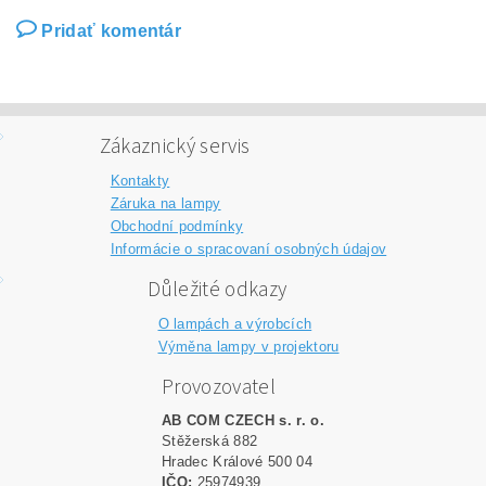
Pridať komentár
Zákaznický servis
Kontakty
Záruka na lampy
Obchodní podmínky
Informácie o spracovaní osobných údajov
Důležité odkazy
O lampách a výrobcích
Výměna lampy v projektoru
Provozovatel
AB COM CZECH s. r. o.
Stěžerská 882
Hradec Králové 500 04
IČO:
25974939