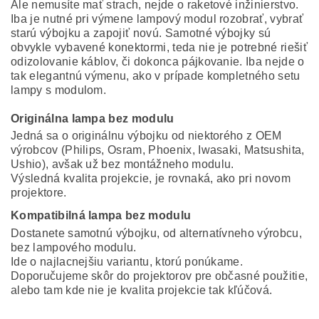
Ale nemusíte mať strach, nejde o raketové inžinierstvo.
Iba je nutné pri výmene lampový modul rozobrať, vybrať
starú výbojku a zapojiť novú. Samotné výbojky sú
obvykle vybavené konektormi, teda nie je potrebné riešiť
odizolovanie káblov, či dokonca pájkovanie. Iba nejde o
tak elegantnú výmenu, ako v prípade kompletného setu
lampy s modulom.
Originálna lampa bez modulu
Jedná sa o originálnu výbojku od niektorého z OEM
výrobcov (Philips, Osram, Phoenix, Iwasaki, Matsushita,
Ushio), avšak už bez montážneho modulu.
Výsledná kvalita projekcie, je rovnaká, ako pri novom
projektore.
Kompatibilná lampa bez modulu
Dostanete samotnú výbojku, od alternatívneho výrobcu,
bez lampového modulu.
Ide o najlacnejšiu variantu, ktorú ponúkame.
Doporučujeme skôr do projektorov pre občasné použitie,
alebo tam kde nie je kvalita projekcie tak kľúčová.