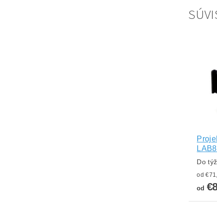
SÚVI
Proje
LAB8
Do tý
€
od