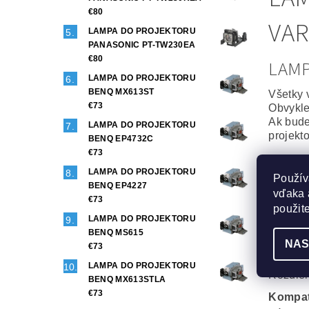
€80
VAR
LAMPA DO PROJEKTORU
PANASONIC PT-TW230EA
€80
LAM
LAMPA DO PROJEKTORU
BENQ MX613ST
Všetky 
€73
Obvykle
Ak bude
LAMPA DO PROJEKTORU
projekt
BENQ EP4732C
€73
Origin
LAMPA DO PROJEKTORU
Použív
To najl
BENQ EP4227
vďaka 
Projekt
€73
Maximál
použit
LAMPA DO PROJEKTORU
Generi
BENQ MS615
NAS
Veľmi d
€73
Phoenix
LAMPA DO PROJEKTORU
Rozdiel
BENQ MX613STLA
€73
Kompat