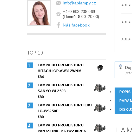
info
@
ablampy.cz
ABLST
+420 603 208 969
(Denně: 8:00–20:00)
ABLST
Náš facebook
ABLST
TOP 10
LAMPA DO PROJEKTORU
Dop
HITACHI CP-AW312WNM
pri
€84
LAMPA DO PROJEKTORU
SANYO WL2503
POPIS
€80
PARA
LAMPA DO PROJEKTORU EIKI
DISKU
LC-WS250D
€80
LAMPA DO PROJEKTORU
LAM
PANASONIC PT-TW230REA