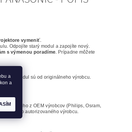
rojektore vymeniť
.
lu. Odpojíte starý modul a zapojíte nový.
ám s výmenou poradíme
. Prípadne môžete
ebu a
ontážny modul sú od originálneho výrobcu.
ýkon a
ASÍM
 od niektorého z OEM výrobcov (Philips, Osram,
atibilného autorizovaného výrobcu.