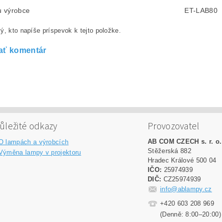
lu výrobce
ET-LAB80
ý, kto napíše príspevok k tejto položke.
ať komentár
ůležité odkazy
Provozovatel
AB COM CZECH s. r. o.
O lampách a výrobcích
Stěžerská 882
Výměna lampy v projektoru
Hradec Králové 500 04
IČO:
25974939
DIČ:
CZ25974939
info@ablampy.cz
+420 603 208 969
(Denně: 8:00–20:00)