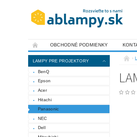
OBCHODNÉ PODMIENKY
KONT
LAMPY PRE PROJEKTORY
LA
BenQ
Epson
Acer
Hitachi
Panasonic
NEC
Dell
Mitsubishi