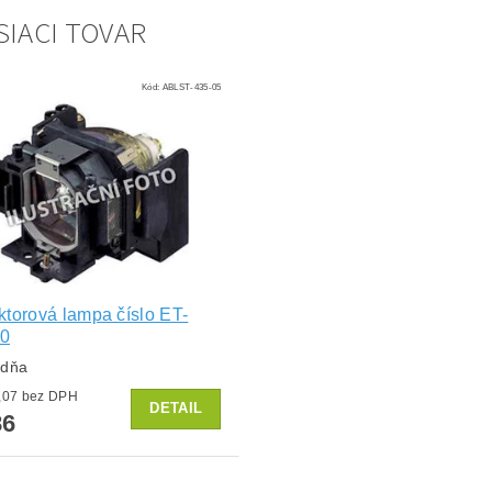
SIACI TOVAR
Kód:
ABLST-435-05
ktorová lampa číslo ET-
0
ždňa
od €71,07 bez DPH
DETAIL
86