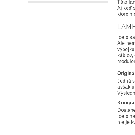
Táto la
Aj keď 
ktoré n
LAM
Ide o s
Ale nem
výbojku
káblov,
modulo
Origin
Jedná s
avšak u
Výsledná
Kompat
Dostane
Ide o n
nie je k