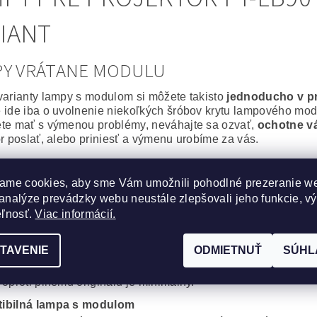
IANT
PY VRÁTANE MODULU
varianty lampy s modulom si môžete takisto
jednoducho v p
 ide iba o uvolnenie niekoľkých šróbov krytu lampového modu
te mať s výmenou problémy, neváhajte sa ozvať,
ochotne v
or poslať, alebo priniesť a výmenu urobíme za vás.
álna lampa vrátane modulu
ame cookies, aby sme Vám umožnili pohodlné prezeranie w
epšie, čo môžete svojmu projektoru zaobstarať. Výbojka aj m
analýze prevádzky webu neustále zlepšovali jeho funkcie, v
or bude po
výmene ako nový
.
na spoľahlivosť a výdrž bez kompromisov.
eľnosť.
Viac informácií.
cká lampa vrátane modulu
TAVENIE
ODMIETNUŤ
SÚHL
obré riešenie, za výhodnú cenu. Kvalitná originálna výbojka
, Iwasaki, Matsushita, Ushio) s montážnym modulom od komp
 oproti plnému originálu je minimálny.
ibilná lampa s modulom