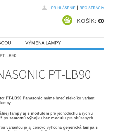
|
PRIHLÁSENIE
REGISTRÁCIA
KOŠÍK:
€0
BCOU
VÝMENA LAMPY
 PT-LB90
NASONIC PT-LB90
ktor
PT-LB90 Panasonic
máme hneď niekoľko variant
 lampy.
nálnej lampy aj s modulom
pre jednoduchú a rýchlu
až po
samotnú výbojku bez modulu
pre skúsených
.
rou variantou je aj cenovo výhodná
generická lampa s