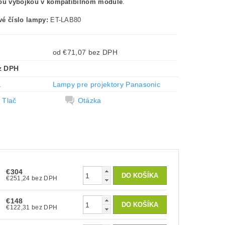
nou výbojkou v kompatibilnom module
.
é číslo lampy:
ET-LAB80
od €71,07 bez DPH
z DPH
a
Lampy pre projektory Panasonic
Tlač
Otázka
€304
€251,24 bez DPH
€148
€122,31 bez DPH