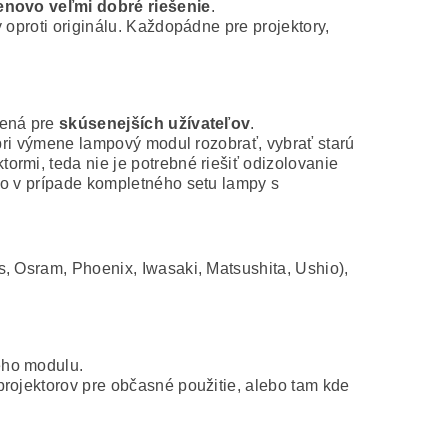
novo veľmi dobré riešenie
.
 oproti originálu. Každopádne pre projektory,
čená pre
skúsenejších užívateľov
.
 pri výmene lampový modul rozobrať, vybrať starú
rmi, teda nie je potrebné riešiť odizolovanie
ko v prípade kompletného setu lampy s
s, Osram, Phoenix, Iwasaki, Matsushita, Ushio),
ého modulu.
projektorov pre občasné použitie, alebo tam kde