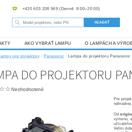
+420 603 208 969
AKTY
AKO VYBRAŤ LAMPU
O LAMPÁCH A VÝRO
Lampy pre projektory
Panasonic
Lampa do projektoru Panasonic
MPA DO PROJEKTORU PA
Neohodnotené
Pre proje
náhradnej
Od
origi
výmenu, 
užívateľov
Veľmi dob