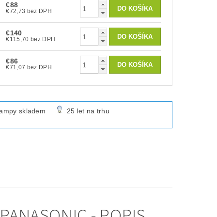
€88
€72,73 bez DPH
€140
€115,70 bez DPH
€86
€71,07 bez DPH
lampy skladem
25 let na trhu
PANASONIC - POPIS