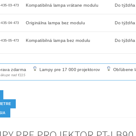
Kompatibilná lampa vrátane modulu
Do týždňa
-435-03-473
Originálna lampa bez modulu
Do týždňa
-435-04-473
Kompatibilná lampa bez modulu
Do týždňa
-435-05-473
rava zdarma
Lampy pre 17 000 projektorov
Obľúbene 
 nákupe nad €115
METRE
SIA
PY PRE PROJEKTOR PT-LB90 