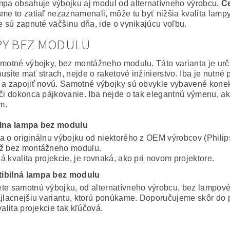
mpa obsahuje výbojku aj modul od alternatívneho výrobcu.
Ce
sme to zatiaľ nezaznamenali, môže tu byť nižšia kvalita lampy
ie sú zapnuté väčšinu dňa, ide o vynikajúcu voľbu.
PY BEZ MODULU
amotné výbojky, bez montážneho modulu. Táto varianta je ur
usíte mať strach, nejde o raketové inžinierstvo. Iba je nutné
 a zapojiť novú. Samotné výbojky sú obvykle vybavené konekto
 či dokonca pájkovanie. Iba nejde o tak elegantnú výmenu, a
m.
álna lampa bez modulu
a o originálnu výbojku od niektorého z OEM výrobcov (Philip
ž bez montážneho modulu.
 kvalita projekcie, je rovnaká, ako pri novom projektore.
ibilná lampa bez modulu
te samotnú výbojku, od alternatívneho výrobcu, bez lampov
ajlacnejšiu variantu, ktorú ponúkame. Doporučujeme skôr do 
valita projekcie tak kľúčová.